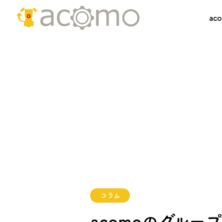
ac
コラム
acomoのグル