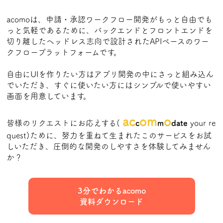
acomoは、申請・承認ワークフロー開発がもっと自由でも
っと気軽であるために、バックエンドとフロントエンドを
切り離したヘッドレス志向で設計されたAPIベースのワー
クフロープラットフォームです。
自由にUIを作りたい方はアプリ開発の中にさっと組み込ん
でいただき、すぐに使いたい方にはシンプルで使いやすい
画面を用意しています。
ac
om
o
皆様のリクエストにお応えする(
c
m
date
your re
quest)ために、努力を重ねて生まれたこのサービスをお試
しいただき、圧倒的な開発のしやすさを体験してみません
か？
3分でわかるacomo
資料ダウンロード