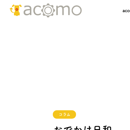
ac
コラム
おでかけ日和