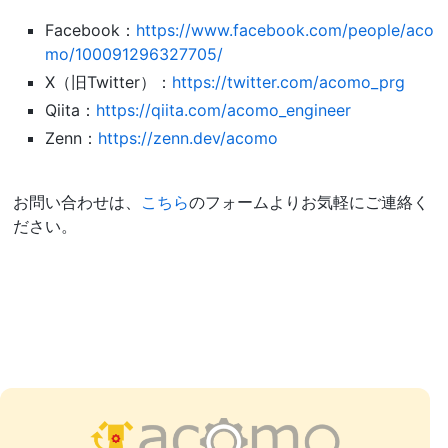
Facebook：
https://www.facebook.com/people/aco
mo/100091296327705/
X（旧Twitter）：
https://twitter.com/acomo_prg
Qiita：
https://qiita.com/acomo_engineer
Zenn：
https://zenn.dev/acomo
お問い合わせは、
こちら
のフォームよりお気軽にご連絡く
ださい。