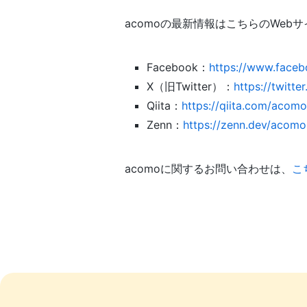
acomoの最新情報はこちらのWeb
Facebook：
https://www.face
X（旧Twitter）：
https://twitt
Qiita：
https://qiita.com/acom
Zenn：
https://zenn.dev/acomo
acomoに関するお問い合わせは、
こ